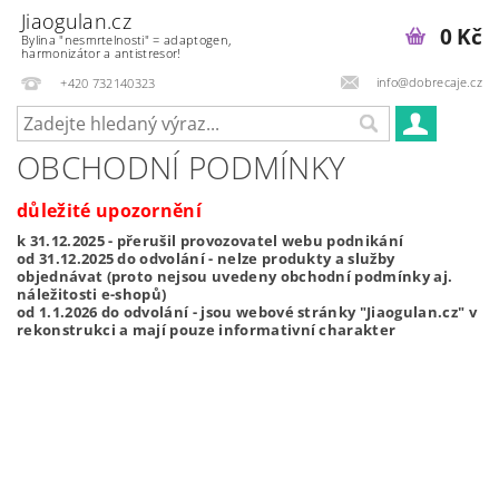
Jiaogulan.cz
0 Kč
Bylina "nesmrtelnosti" = adaptogen,
harmonizátor a antistresor!
info@dobrecaje.cz
+420 732140323
OBCHODNÍ PODMÍNKY
důležité upozornění
k 31.12.2025 - přerušil provozovatel webu podnikání
od 31.12.2025 do odvolání - nelze produkty a služby
objednávat (proto nejsou uvedeny obchodní podmínky aj.
náležitosti e-shopů)
od 1.1.2026 do odvolání - jsou webové stránky "Jiaogulan.cz" v
rekonstrukci a mají pouze informativní charakter