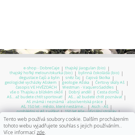
e-shop - DobreCaje
|
thajský jiaogulan (bio)
|
thajský hořký meloun/okurka (bio)
|
bylinná čokoláda (bio)
|
degustace čajů a bylin
|
sněz čaj
|
čajová školka
|
geologické vycházky Ašskem
|
geologie Ašska
|
Čertovy skály Aš
|
časopis VE HVĚZDÁCH
|
Westman - VaqueroSaddles
|
vše o Thajsku a blízkém okolí
|
Dobrý anděl
|
Cesta domů
|
Aš... až budete chtít sportovat!
|
Aš... až budete chtít poznávat
|
Aš známá i neznámá - absolventská práce
|
Aš, 150 let - město, které nestárne...
|
Asch - Aš
|
... prohlédni si Aš z výšky!
|
150 let Aše - oficiální stránky
|
Thonbrunn
|
Aš - Okna do minulosti - Josef Malý
|
Ašský web
|
Tento web používá soubory cookie. Dalším procházením
město Aš - letecký pohled
|
p Ašáci! - úspěšné osobnosti Ašska
|
tohoto webu vyjadřujete souhlas s jejich používáním..
Muzeum Aš
|
LK Jasan Aš
|
virtuální Aš
|
doména TEATENDER.CZ - na prodej!
|
Na volné noze
|
Více informací
zde
.