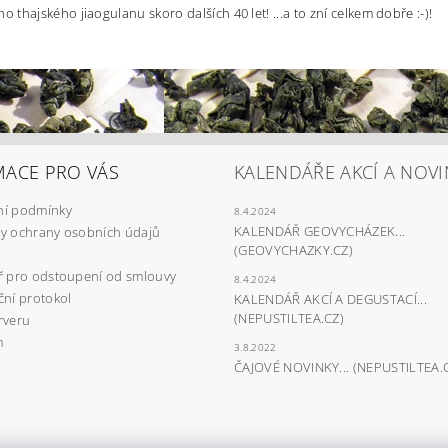
thajského jiaogulanu skoro dalších 40 let! ...a to zní celkem dobře :-)!
MACE PRO VÁS
KALENDÁŘE AKCÍ A NOVI
í podmínky
8.4.2024
KALENDÁŘ GEOVYCHÁZEK...
y ochrany osobních údajů
(GEOVYCHAZKY.CZ)
ř pro odstoupení od smlouvy
8.4.2024
ní protokol
KALENDÁŘ AKCÍ A DEGUSTACÍ...
(NEPUSTILTEA.CZ)
rveru
m
3.8.2022
ČAJOVÉ NOVINKY... (NEPUSTILTEA.