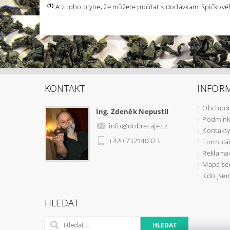
(1)
A z toho plyne, že můžete počítat s dodávkami špičkového 
KONTAKT
INFOR
Obchodn
Ing. Zdeněk Nepustil
Podmínk
info
@
dobrecaje.cz
Kontakty
+420 732140323
Formulá
Reklamač
Mapa se
Kdo jse
HLEDAT