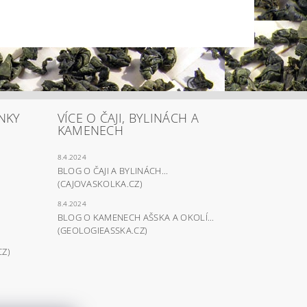
NKY
VÍCE O ČAJI, BYLINÁCH A
KAMENECH
8.4.2024
BLOG O ČAJI A BYLINÁCH...
(CAJOVASKOLKA.CZ)
8.4.2024
BLOG O KAMENECH AŠSKA A OKOLÍ...
(GEOLOGIEASSKA.CZ)
CZ)