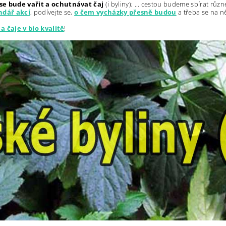
se bude vařit a ochutnávat čaj
(i byliny); ... cestou budeme sbírat růz
ndář akcí
,
podívejte se,
o čem vycházky přesně budou
a třeba se na n
a čaje v bio kvalitě
!