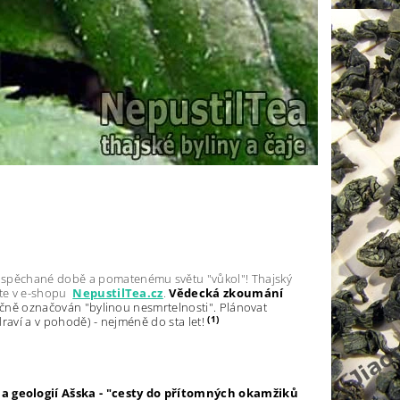
u, uspěchané době a pomatenému světu "vůkol"! Thajský
ete v e-shopu
NepustilTea.cz
.
Vědecká zkoumání
 tradičně označován "bylinou nesmrtelnosti". Plánovat
(1)
raví a v pohodě) - nejméně do sta let!
a geologií Ašska - "cesty do přítomných okamžiků