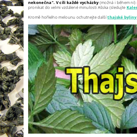
nekonečna". V cíli každé vycházky
(možná i během ní)
pronikat do velmi vzdálené minulosti Ašska (sledujte
Kale
Kromě hořkého melounu ochutnejte další
thajské byliny 