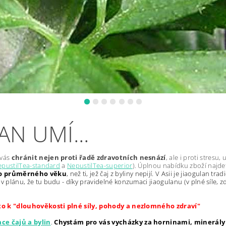
N UMÍ...
vás
chránit nejen proti řadě zdravotních nesnází
, ale i proti stres
pustilTea-standard
a
NepustilTea-superior
). Úplnou nabídku zboží najd
ího průměrného věku
, než ti, jež čaj z byliny nepijí. V Asii je jiaogulan
plánu, že tu budu - díky pravidelné konzumaci jiaogulanu (v plné síle, zd
s to k "dlouhověkosti plné síly, pohody a nezlomného zdraví"
ce čajů a bylin
.
Chystám pro vás vycházky za horninami, minerály 