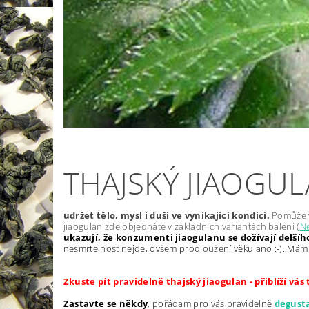
THAJSKÝ JIAOGULA
udržet tělo, mysl i duši ve vynikající kondici.
Pomůže 
jiaogulan zde objednáte v základních variantách balení (
Ne
ukazují, že konzumenti jiaogulanu se dožívají delš
nesmrtelnost nejde, ovšem prodloužení věku ano :-). Mám v 
Zkuste pít pravidelně thajský jiaogulan - přiblíží vá
Zastavte se někdy
, pořádám pro vás pravidelně
degusta