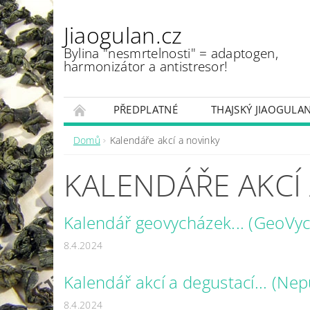
Jiaogulan.cz
Bylina "nesmrtelnosti" = adaptogen,
harmonizátor a antistresor!
PŘEDPLATNÉ
THAJSKÝ JIAOGULA
Domů
Kalendáře akcí a novinky
KALENDÁŘE AKCÍ
Kalendář geovycházek... (GeoVyc
8.4.2024
Kalendář akcí a degustací... (Nep
8.4.2024