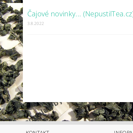
Čajové novinky... (NepustilTea.cz
3.8.2022
KONTAKT
INFOR