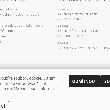
í podmínky
8.4.2024
KALENDÁŘ GEOVYCHÁZEK...
y ochrany osobních údajů
(GEOVYCHAZKY.CZ)
ř pro odstoupení od smlouvy
8.4.2024
ní protokol
KALENDÁŘ AKCÍ A DEGUSTACÍ...
(NEPUSTILTEA.CZ)
rveru
m
3.8.2022
ČAJOVÉ NOVINKY... (NEPUSTILTEA.
|
thajský hořký meloun/okurka (bio)
|
bylinná čokoláda (bio)
|
degusta
oužívá soubory cookie. Dalším
 skály Aš
|
časopis VE HVĚZDÁCH
|
Westman - VaqueroSaddles
|
vše o
ODMÍTNOUT
SO
m tohoto webu vyjadřujete
návat
|
Aš známá i neznámá - absolventská práce
|
Aš, 150 let - město, k
 minulosti - Josef Malý
|
Ašský web
|
město Aš - letecký pohled
|
p Ašá
jich používáním.. Více informací
tuální Aš
|
doména TEATENDER.CZ - na prodej!
|
Na volné noze
|
teate
NÍ
ení cookies