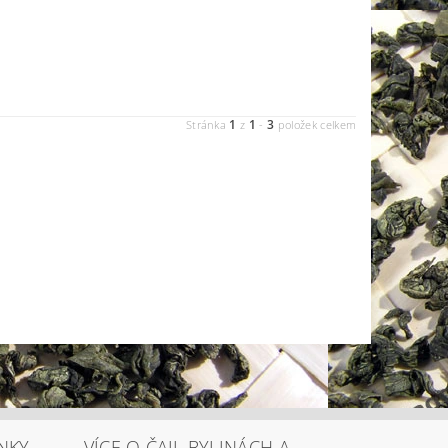
1
1
3
Stránka
z
-
položek celkem
NKY
VÍCE O ČAJI, BYLINÁCH A