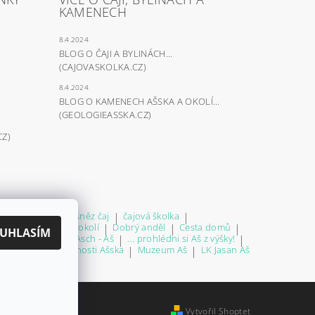
KAMENECH
8.4.2024
BLOG O ČAJI A BYLINÁCH...
(CAJOVASKOLKA.CZ)
8.4.2024
BLOG O KAMENECH AŠSKA A OKOLÍ...
(GEOLOGIEASSKA.CZ)
CZ)
ce čajů a bylin
|
sněz čaj
|
čajová školka
|
 Thajsku a blízkém okolí
|
Dobrý anděl
|
Cesta domů
|
UHLASÍM
teré nestárne...
|
Asch - Aš
|
... prohlédni si Aš z výšky!
|
ci! - úspěšné osobnosti Ašska
|
Muzeum Aš
|
LK Jasan Aš
nder.cz
Vytvořil Shoptet