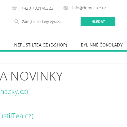
info@dobrecaje.cz
+420 732140323
N
NEPUSTILTEA.CZ (E-SHOP)
BYLINNÉ ČOKOLÁDY
 A NOVINKY
hazky.cz)
ustilTea.cz)