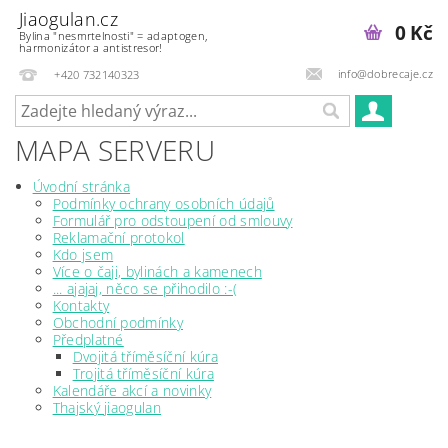
Jiaogulan.cz
0 Kč
Bylina "nesmrtelnosti" = adaptogen,
harmonizátor a antistresor!
info@dobrecaje.cz
+420 732140323
MAPA SERVERU
Úvodní stránka
Podmínky ochrany osobních údajů
Formulář pro odstoupení od smlouvy
Reklamační protokol
Kdo jsem
Více o čaji, bylinách a kamenech
... ajajaj, něco se přihodilo :-(
Kontakty
Obchodní podmínky
Předplatné
Dvojitá tříměsíční kúra
Trojitá tříměsíční kúra
Kalendáře akcí a novinky
Thajský jiaogulan