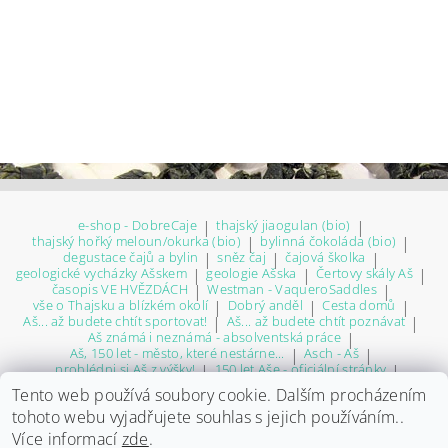
e-shop - DobreCaje
|
thajský jiaogulan (bio)
|
thajský hořký meloun/okurka (bio)
|
bylinná čokoláda (bio)
|
degustace čajů a bylin
|
sněz čaj
|
čajová školka
|
geologické vycházky Ašskem
|
geologie Ašska
|
Čertovy skály Aš
|
časopis VE HVĚZDÁCH
|
Westman - VaqueroSaddles
|
vše o Thajsku a blízkém okolí
|
Dobrý anděl
|
Cesta domů
|
Aš... až budete chtít sportovat!
|
Aš... až budete chtít poznávat
|
Aš známá i neznámá - absolventská práce
|
Aš, 150 let - město, které nestárne...
|
Asch - Aš
|
... prohlédni si Aš z výšky!
|
150 let Aše - oficiální stránky
|
Thonbrunn
|
Aš - Okna do minulosti - Josef Malý
|
Ašský web
|
Tento web používá soubory cookie. Dalším procházením
město Aš - letecký pohled
|
p Ašáci! - úspěšné osobnosti Ašska
|
tohoto webu vyjadřujete souhlas s jejich používáním..
Muzeum Aš
|
LK Jasan Aš
|
virtuální Aš
|
doména TEATENDER.CZ - na prodej!
|
Na volné noze
|
Více informací
zde
.